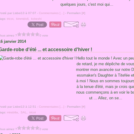
quelques jours, c'est moi qui...
osté par Lisbei13 à 07:07 -
Commentaires [
…
]
- Permalien [
#
]
Tags:
tricot
,
kimmidoll
,
kokeshi
Vous aimez ?
0 vote
16 janvier 2014
Garde-robe d'été ... et accessoire d'hiver !
Hello tout le monde ! Avec un pe
de retard, je me dépêche de vou
montrer mon avancée sur notre D
essmaker's Daughter à Titefée e
à moi ! Nous en sommes toujour
à la tenue d'été, mais je crois qu
nous commençons à en voir le b
ut ... Allez, on se...
osté par Lisbei13 à 12:51 -
Commentaires [
…
]
- Permalien [
#
]
Tags:
mirabilia
,
SAL
,
tricot
Vous aimez ?
0 vote