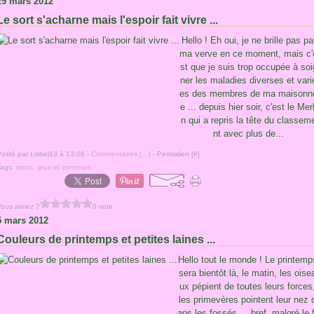
29 mars 2012
Le sort s'acharne mais l'espoir fait vivre ...
Hello ! Eh oui, je ne brille pas pa
ma verve en ce moment, mais c'
st que je suis trop occupée à soi
ner les maladies diverses et vari
es des membres de ma maisonn
e ... depuis hier soir, c'est le Merl
n qui a repris la tête du classem
nt avec plus de...
osté par Lisbei13 à 13:06 -
Commentaires [
…
]
- Permalien [
#
]
Tags:
tricot
,
jeux et concours
Vous aimez ?
0 vote
5 mars 2012
Couleurs de printemps et petites laines ...
Hello tout le monde ! Le printemp
sera bientôt là, le matin, les oise
ux pépient de toutes leurs forces
les primevères pointent leur nez 
ans les fossés ... bref, malgré le f