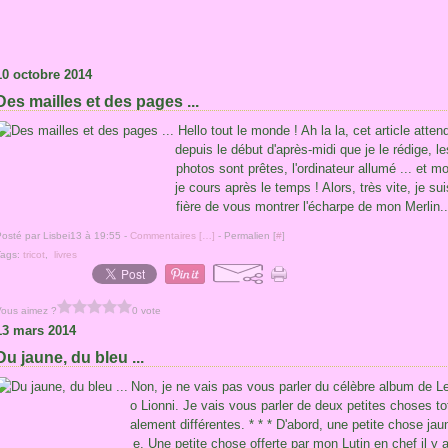
10 octobre 2014
Des mailles et des pages ...
Hello tout le monde ! Ah la la, cet article atten
depuis le début d'après-midi que je le rédige, le
photos sont prêtes, l'ordinateur allumé ... et mo
je cours après le temps ! Alors, très vite, je sui
fière de vous montrer l'écharpe de mon Merlin..
osté par Lisbei13 à 19:55 -
Commentaires [
…
]
- Permalien [
#
]
Tags:
tricot
,
livres
Vous aimez ?
0 vote
13 mars 2014
Du jaune, du bleu ...
Non, je ne vais pas vous parler du célèbre album de L
o Lionni. Je vais vous parler de deux petites choses to
alement différentes. * * * D'abord, une petite chose jau
e. Une petite chose offerte par mon Lutin en chef il y 