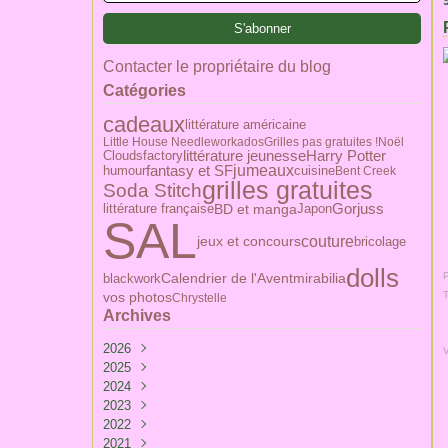
Contacter le propriétaire du blog
Catégories
cadeaux
littérature américaine
Little House Needlework
ados
Grilles pas gratuites !
Noël
Harry Potter
littérature jeunesse
Cloudsfactory
jumeaux
humour
fantasy et SF
cuisine
Bent Creek
grilles gratuites
Soda Stitch
BD et manga
littérature française
Japon
Gorjuss
SAL
couture
jeux et concours
bricolage
dolls
Calendrier de l'Avent
P
blackwork
mirabilia
vos photos
Chrystelle
Archives
2026
2025
Février
(1)
2024
Mai
(1)
2023
Avril
Avril
(1)
(1)
2022
Mars
Mars
Décembre
(4)
(3)
(3)
2021
Janvier
Février
Novembre
Décembre
(3)
(4)
(1)
(2)