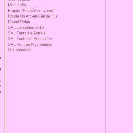
Mon jardin ...
Projets "Petits Bibliovores"
Ronde Un Arc-en-Ciel de Fils
Round Robin
SAL calendaire 2010
SAL Fantaisie Astrale
SAL Fantaisie Printanière
SAL Rentrée Mystérieuse
Vos broderies
u
s
r
t
s
e
o