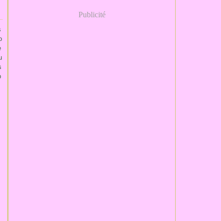
Publicité
s
o
e
u
s
p