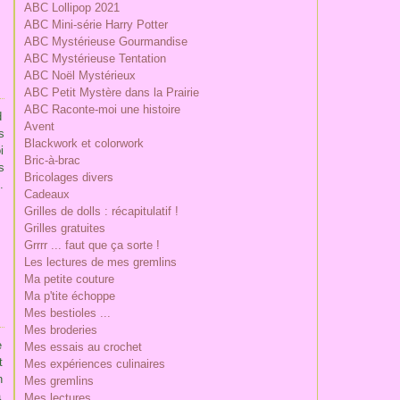
ABC Lollipop 2021
ABC Mini-série Harry Potter
ABC Mystérieuse Gourmandise
ABC Mystérieuse Tentation
ABC Noël Mystérieux
ABC Petit Mystère dans la Prairie
ABC Raconte-moi une histoire
d
Avent
s
Blackwork et colorwork
i
Bric-à-brac
s
Bricolages divers
.
Cadeaux
Grilles de dolls : récapitulatif !
Grilles gratuites
Grrrr ... faut que ça sorte !
Les lectures de mes gremlins
Ma petite couture
Ma p'tite échoppe
Mes bestioles ...
Mes broderies
e
Mes essais au crochet
t
Mes expériences culinaires
n
Mes gremlins
a
Mes lectures