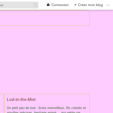
Connexion
+
Créer mon blog
Lud-in-the-Mist
Un petit peu de tout : livres merveilleux, fils colorés et
aiguilles précises, bestiaire animé ... ma petite vie,