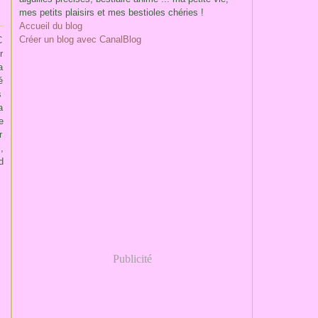
mes petits plaisirs et mes bestioles chéries !
Accueil du blog
Créer un blog avec CanalBlog
C
r
a
é
s
a
e
r
,
d
Publicité