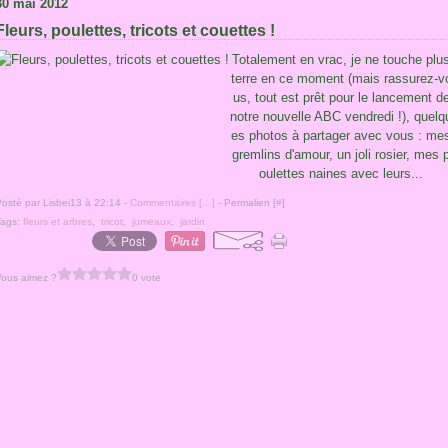
30 mai 2012
Fleurs, poulettes, tricots et couettes !
Totalement en vrac, je ne touche plu
terre en ce moment (mais rassurez-v
us, tout est prêt pour le lancement d
notre nouvelle ABC vendredi !), quelq
es photos à partager avec vous : me
gremlins d'amour, un joli rosier, mes 
oulettes naines avec leurs...
osté par Lisbei13 à 22:14 -
Commentaires [
…
]
- Permalien [
#
]
Tags:
fleurs et arbres
,
tricot
,
jumeaux
,
jardin
Vous aimez ?
0 vote