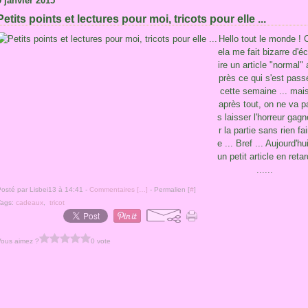
9 janvier 2015
Petits points et lectures pour moi, tricots pour elle ...
Hello tout le monde ! 
ela me fait bizarre d'éc
ire un article "normal" 
près ce qui s'est pass
cette semaine ... mai
après tout, on ne va p
s laisser l'horreur gagn
r la partie sans rien fai
e ... Bref ... Aujourd'hui
un petit article en retar
......
osté par Lisbei13 à 14:41 -
Commentaires [
…
]
- Permalien [
#
]
Tags:
cadeaux
,
tricot
Vous aimez ?
0 vote