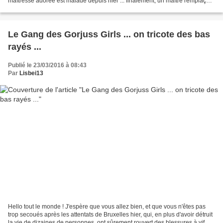
maîtresse adorée est malade depuis hier ... finalement, un maître remplaçant
est bien arrivé ce...
Le Gang des Gorjuss Girls ... on tricote des bas
rayés ...
Publié le 23/03/2016 à 08:43
Par
Lisbei13
Hello tout le monde ! J'espère que vous allez bien, et que vous n'êtes pas
trop secoués après les attentats de Bruxelles hier, qui, en plus d'avoir détruit
la vie de dizaines de personnes, ont sûrement rouvert des blessures à vif