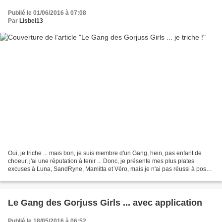
Publié le 01/06/2016 à 07:08
Par
Lisbei13
Oui, je triche ... mais bon, je suis membre d'un Gang, hein, pas enfant de
choeur, j'ai une réputation à tenir ... Donc, je présente mes plus plates
excuses à Luna, SandRyne, Mamitta et Véro, mais je n'ai pas réussi à poser
la moindre croix sur mon ouvrage...
Le Gang des Gorjuss Girls ... avec application
Publié le 18/05/2016 à 06:52