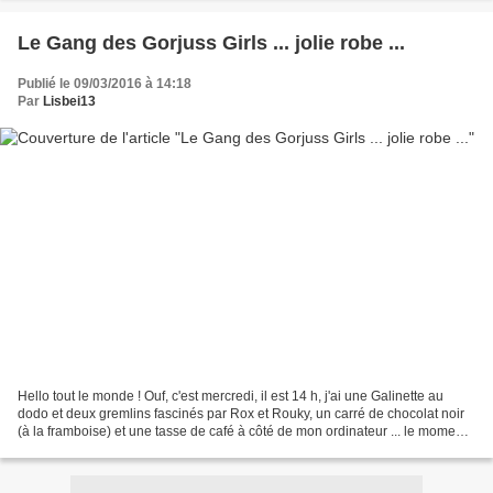
Le Gang des Gorjuss Girls ... jolie robe ...
Publié le 09/03/2016 à 14:18
Par
Lisbei13
Hello tout le monde ! Ouf, c'est mercredi, il est 14 h, j'ai une Galinette au
dodo et deux gremlins fascinés par Rox et Rouky, un carré de chocolat noir
(à la framboise) et une tasse de café à côté de mon ordinateur ... le moment
de se poser un peu, après...