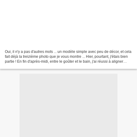
Oui, il n'y a pas d'autres mots ... un modèle simple avec peu de décor, et cela
fait déjà la treizième photo que je vous montre ... Hier, pourtant, j'étais bien
partie ! En fin d'après-midi, entre le goûter et le bain, j'ai réussi à aligner
quelques demi-croix...