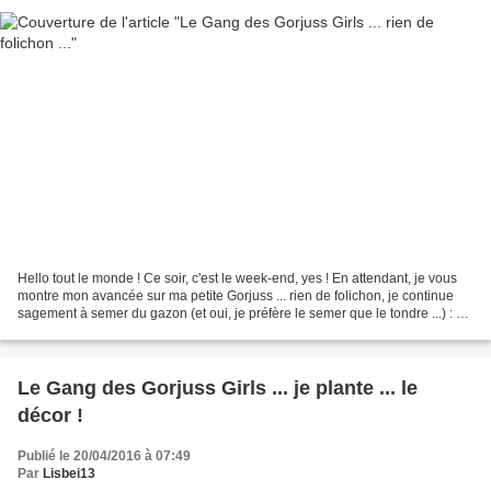
Hello tout le monde ! Ce soir, c'est le week-end, yes ! En attendant, je vous
montre mon avancée sur ma petite Gorjuss ... rien de folichon, je continue
sagement à semer du gazon (et oui, je préfère le semer que le tondre ...) : Au
moins, on distingue...
Le Gang des Gorjuss Girls ... je plante ... le
décor !
Publié le 20/04/2016 à 07:49
Par
Lisbei13