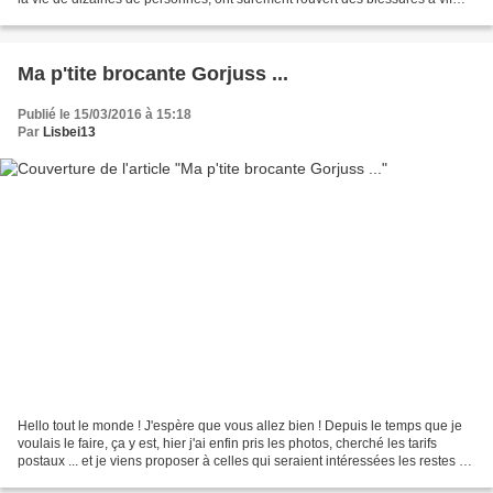
dans le coeur de bien...
Ma p'tite brocante Gorjuss ...
Publié le 15/03/2016 à 15:18
Par
Lisbei13
Hello tout le monde ! J'espère que vous allez bien ! Depuis le temps que je
voulais le faire, ça y est, hier j'ai enfin pris les photos, cherché les tarifs
postaux ... et je viens proposer à celles qui seraient intéressées les restes de
mes kits Gorjuss,...