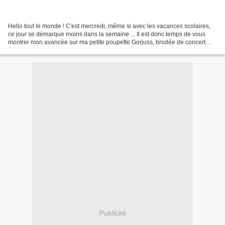
Hello tout le monde ! C'est mercredi, même si avec les vacances scolaires,
ce jour se démarque moins dans la semaine ... Il est donc temps de vous
montrer mon avancée sur ma petite poupette Gorjuss, brodée de concert
avec le reste du Gang : SandRyne,...
Publicité