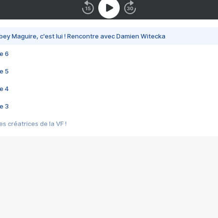
bey Maguire, c'est lui ! Rencontre avec Damien Witecka
e 6
e 5
e 4
e 3
s créatrices de la VF !
e 2
e 1
e Mektoub My Love arrive enfin ! Rencontre avec Shaïn Boumedine et Sal
i : après Toni en famille
elle réalise le bouleversant Dites lui que je l'aime