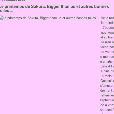
Le printemps de Sakura, Bigger than us et autres bonnes
toiles ...
Hello tou
le mond
! J'espèr
que vou
allez bien
Je n'en r
viens pa
de voir q
e mon de
nier articl
date d'il 
a plus d'
n mois !
Quelqu'u
s'amuse 
ûrement 
effeuiller
l'éphémér
de à vite
se accélé