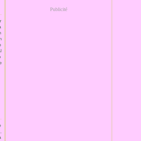
Publicité
r
a
m
n
p
l
b
e
e
,
a