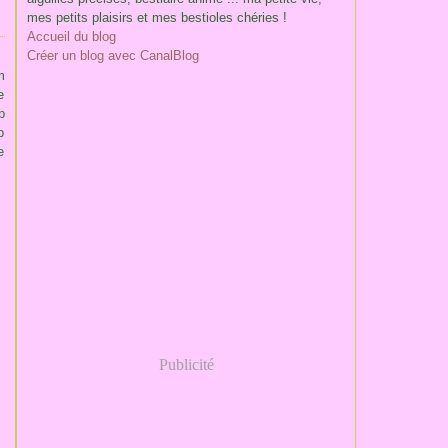
mes petits plaisirs et mes bestioles chéries !
Accueil du blog
Créer un blog avec CanalBlog
s
m
e
b
p
e
Publicité