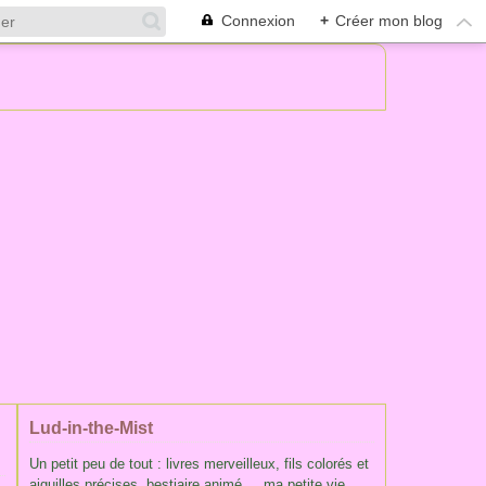
Connexion
+
Créer mon blog
Lud-in-the-Mist
Un petit peu de tout : livres merveilleux, fils colorés et
aiguilles précises, bestiaire animé ... ma petite vie,