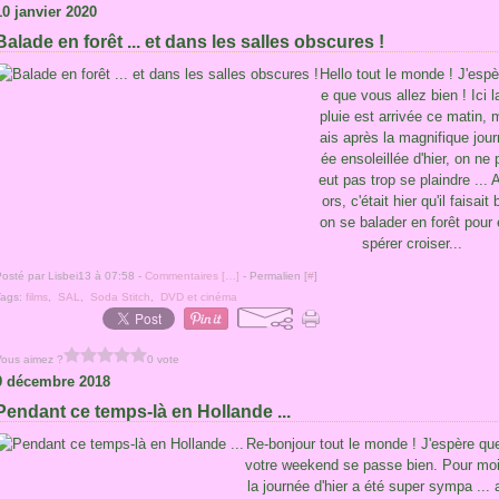
10 janvier 2020
Balade en forêt ... et dans les salles obscures !
Hello tout le monde ! J'espè
e que vous allez bien ! Ici l
pluie est arrivée ce matin, 
ais après la magnifique jour
ée ensoleillée d'hier, on ne 
eut pas trop se plaindre ... A
ors, c'était hier qu'il faisait 
on se balader en forêt pour 
spérer croiser...
osté par Lisbei13 à 07:58 -
Commentaires [
…
]
- Permalien [
#
]
Tags:
films
,
SAL
,
Soda Stitch
,
DVD et cinéma
Vous aimez ?
0 vote
9 décembre 2018
Pendant ce temps-là en Hollande ...
Re-bonjour tout le monde ! J'espère qu
votre weekend se passe bien. Pour moi
la journée d'hier a été super sympa ... 