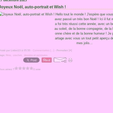
27 décembre 2023
Joyeux Noël, auto-portrait et Wish !
Hello tout le monde ! J'espère que vou
avez passé un très bon Noël ! Ici il fut 
a foi très réussi cette année, avec un b
au soleil, de la bonne compagnie, de la 
onne chère et de la bonne humeur ! Je 
artage avec vous un tout petit aperçu d
mes jolis...
osté par Lisbei13 à 05:55 -
Commentaires [
…
]
- Permalien [
#
]
Tags:
films
,
crochet
,
dessins et peintures
Vous aimez ?
0 vote