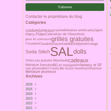
Contacter le propriétaire du blog
Catégories
couture
jumeaux
littérature américaine
Japon
cuisine
Harry Potter
Calendrier de l'Avent
Noël
grilles gratuites
jeux et concours
Gorjuss
Cloudsfactory
mirabilia
bricolage
Chrystelle
SAL
dolls
P
Soda Stitch
cadeaux
blackwork
Grilles pas gratuites !
BD et manga
littérature française
fantasy et SF
ados
humour
vos photos
Bent Creek
Little House Needlework
littérature jeunesse
Archives
2026
2025
Février
(1)
2024
Mai
(1)
2023
Avril
Avril
(1)
(1)
2022
Mars
Mars
Décembre
(4)
(3)
(3)
2021
Janvier
Février
Novembre
Décembre
(3)
(4)
(1)
(2)