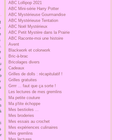
ABC Lollipop 2021
ABC Mini-série Harry Potter
ABC Mystérieuse Gourmandise
ABC Mystérieuse Tentation
t
ABC Noël Mystérieux
e
ABC Petit Mystère dans la Prairie
e
ABC Raconte-moi une histoire
s
Avent
.
Blackwork et colorwork
e
Bric-à-brac
s
Bricolages divers
u
Cadeaux
r
Grilles de dolls : récapitulatif !
e
Grilles gratuites
y
Grrrr ... faut que ça sorte !
u
Les lectures de mes gremlins
Ma petite couture
n
Ma p'tite échoppe
s
Mes bestioles ...
à
Mes broderies
Mes essais au crochet
i
Mes expériences culinaires
s
Mes gremlins
r
Mes lectures