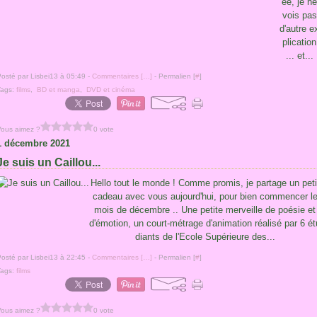
ée, je ne
vois pas
d'autre e
plication
... et...
osté par Lisbei13 à 05:49 -
Commentaires [
…
]
- Permalien [
#
]
Tags:
films
,
BD et manga
,
DVD et cinéma
Vous aimez ?
0 vote
1 décembre 2021
Je suis un Caillou...
Hello tout le monde ! Comme promis, je partage un peti
cadeau avec vous aujourd'hui, pour bien commencer l
mois de décembre .. Une petite merveille de poésie et
d'émotion, un court-métrage d'animation réalisé par 6 ét
diants de l'Ecole Supérieure des...
osté par Lisbei13 à 22:45 -
Commentaires [
…
]
- Permalien [
#
]
Tags:
films
Vous aimez ?
0 vote