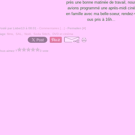
près une bonne matinée de travail, nou
avions programmé une après-midi ciné
en famille avec ma belle-soeur, rendez-
ous pris à 16h...
osté par Lisbei13 à 08:01 -
Commentaires [
…
]
- Permalien [
#
]
Tags:
films
,
SAL
,
Noël
,
Soda Stitch
,
DVD et cinéma
Vous aimez ?
0 vote