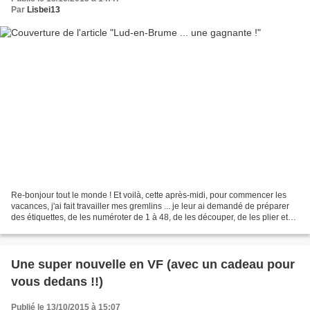
Par
Lisbei13
Re-bonjour tout le monde ! Et voilà, cette après-midi, pour commencer les
vacances, j'ai fait travailler mes gremlins ... je leur ai demandé de préparer
des étiquettes, de les numéroter de 1 à 48, de les découper, de les plier et
de les mettre dans une...
Une super nouvelle en VF (avec un cadeau pour
vous dedans !!)
Publié le 13/10/2015 à 15:07