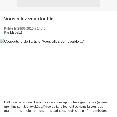
Vous allez voir double ...
Publié le 28/08/2015 à 14:46
Par
Lisbei13
Hello tout le monde ! La fin des vacances approche à grands pas (et mes
gremlins sont tout excités à l'idée de faire leur entrée dans la cour des
grands dans quelques jours ... les cartables neufs sont parés, garnis des
quelques fournitures (deux trousses...