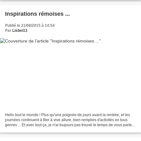
Inspirations rémoises ...
Publié le 21/08/2015 à 14:54
Par
Lisbei13
Hello tout le monde ! Plus qu'une poignée de jours avant la rentrée, et les
journées continuent à filer à vive allure, bien remplies d'activités en tous
genres ... Et avec tout ça, je n'ai toujours pas trouvé le temps de vous parler
de nos vacances en...