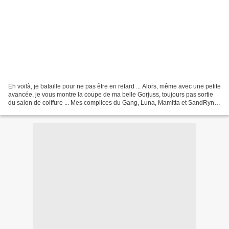
Eh voilà, je bataille pour ne pas être en retard ... Alors, même avec une petite
avancée, je vous montre la coupe de ma belle Gorjuss, toujours pas sortie
du salon de coiffure ... Mes complices du Gang, Luna, Mamitta et SandRyne
sont toujours bien occupées...