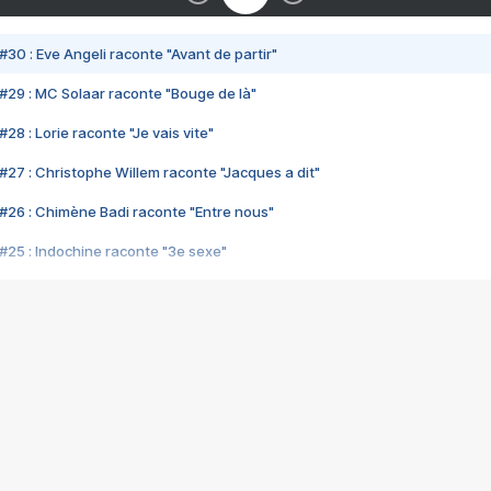
#30 : Eve Angeli raconte "Avant de partir"
#29 : MC Solaar raconte "Bouge de là"
28 : Lorie raconte "Je vais vite"
#27 : Christophe Willem raconte "Jacques a dit"
#26 : Chimène Badi raconte "Entre nous"
#25 : Indochine raconte "3e sexe"
#24 : Zaho raconte "C'est chelou"
#23 : Patrick Bruel raconte "Au café des délices"
#22 : Kyo raconte "Le chemin"
#21 : Nolwenn Leroy raconte "Cassé"
#20 : Patrick Hernandez raconte "Born to be alive"
#19 : Lorie raconte "Près de moi"