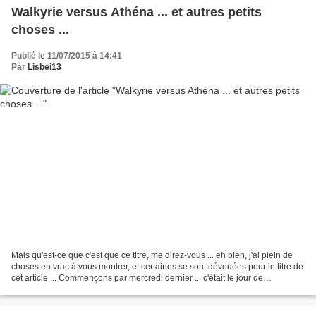
Walkyrie versus Athéna ... et autres petits
choses ...
Publié le 11/07/2015 à 14:41
Par
Lisbei13
Mais qu'est-ce que c'est que ce titre, me direz-vous ... eh bien, j'ai plein de
choses en vrac à vous montrer, et certaines se sont dévouées pour le titre de
cet article ... Commençons par mercredi dernier ... c'était le jour de
l'anniversaire de mes...