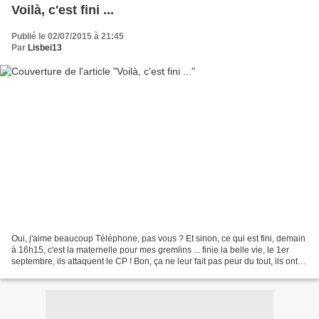
Voilà, c'est fini ...
Publié le 02/07/2015 à 21:45
Par
Lisbei13
Oui, j'aime beaucoup Téléphone, pas vous ? Et sinon, ce qui est fini, demain
à 16h15, c'est la maternelle pour mes gremlins ... finie la belle vie, le 1er
septembre, ils attaquent le CP ! Bon, ça ne leur fait pas peur du tout, ils ont
même grande hâte...