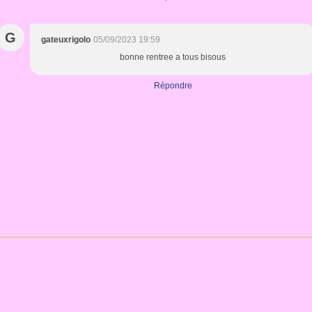
G
gateuxrigolo
05/09/2023 19:59
bonne rentree a tous bisous
Répondre