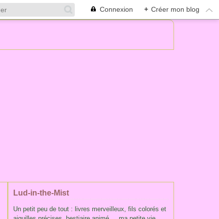
Connexion
+
Créer mon blog
Lud-in-the-Mist
Un petit peu de tout : livres merveilleux, fils colorés et
aiguilles précises, bestiaire animé ... ma petite vie,