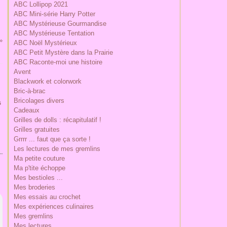
ABC Lollipop 2021
ABC Mini-série Harry Potter
ABC Mystérieuse Gourmandise
ABC Mystérieuse Tentation
ABC Noël Mystérieux
ABC Petit Mystère dans la Prairie
ABC Raconte-moi une histoire
Avent
Blackwork et colorwork
Bric-à-brac
Bricolages divers
s
Cadeaux
Grilles de dolls : récapitulatif !
Grilles gratuites
Grrrr ... faut que ça sorte !
Les lectures de mes gremlins
Ma petite couture
Ma p'tite échoppe
Mes bestioles ...
Mes broderies
Mes essais au crochet
Mes expériences culinaires
Mes gremlins
Mes lectures