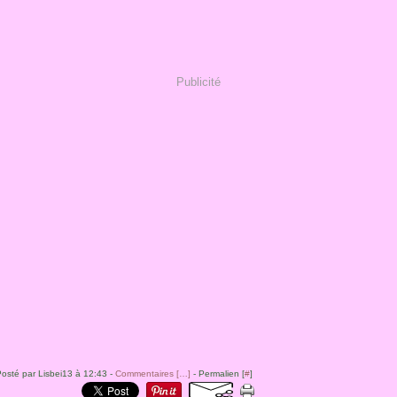
Publicité
osté par Lisbei13 à 12:43 -
Commentaires [
…
]
- Permalien [
#
]