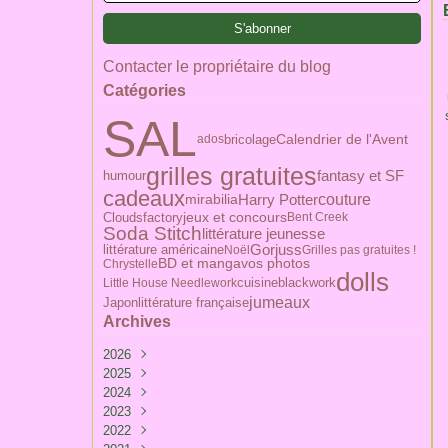
Contacter le propriétaire du blog
Catégories
SAL
Calendrier de l'Avent
bricolage
ados
grilles gratuites
humour
fantasy et SF
cadeaux
couture
Harry Potter
mirabilia
jeux et concours
Cloudsfactory
Bent Creek
Soda Stitch
littérature jeunesse
littérature américaine
Gorjuss
Noël
Grilles pas gratuites !
BD et manga
vos photos
Chrystelle
dolls
blackwork
Little House Needlework
cuisine
jumeaux
Japon
littérature française
Archives
2026
2025
Février
(1)
2024
Mai
(1)
2023
Avril
Avril
(1)
(1)
2022
Mars
Mars
Décembre
(4)
(3)
(3)