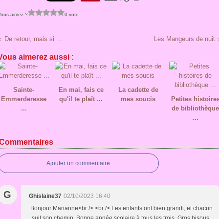
Vous aimez ?
0 vote
De retour, mais si ...
Les Mangeurs de nuit
Vous aimerez aussi :
Sainte-
En mai, fais ce
La cadette de
Emmerderesse
qu'il te plaît ...
mes soucis
Petites histoire
...
de bibliothèque
...
Commentaires
Ajouter un commentaire
G
Ghislaine37
02/10/2023 16:40
Bonjour Marianne<br /> <br /> Les enfants ont bien grandi, et chacun
suit son chemin. Bonne année scolaire à tous les trois. Gros bisous.