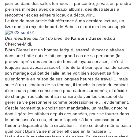
journée dans des salles fermées ... par contre, je vais en prendre
plein les mirettes avec de beaux albums, des illustrateurs à
rencontrer et des éditeurs locaux à découvrir ...
Le titre de mon article fait référence à ma dernière lecture, un
livre que j'ai reçu de la part de Babelio et qui m'a beaucoup plu :
Des meurtres qui font du bien
, de
Karsten Dusse
, éd.du
Cherche-Midi.
Björn Diemel est un homme fatigué, stressé. Avocat d'affaires
dans une boîte qui ne fait pas grand cas de sa personne (la
preuve, après des années de bons et loyaux services, il n'est
toujours pas avocat associé), il tente tant bien que mal de sauver
son mariage qui bat de l'aile, et ne voit bien souvent sa fille
qu'endormie en raison de ses longues heures de travail ... mais
suite à un ultimatum de sa femme, il franchit la porte du cabinet
d'un coach pleine conscience pour cadres surmenés, et décide
de changer radicalement sa manière de voir les choses et de
gérer sa vie personnelle comme professionnelle ... évidemment,
c'est le moment que choisit son mandataire, un mafieux notoire
dont il gère les affaires depuis des années, pour se fourrer dans
le pétrin jusqu'au cou, et pour l'appeler à la rescousse pour
l'aider à disparaître de la circulation ... il ne se doute même pas à
quel point Björn va se montrer efficace en la matière ...