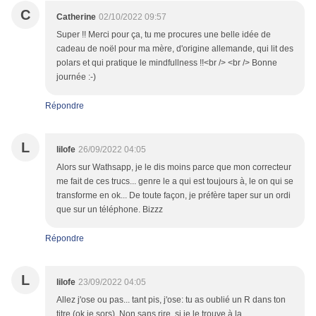
C
Catherine
02/10/2022 09:57
Super !! Merci pour ça, tu me procures une belle idée de
cadeau de noël pour ma mère, d'origine allemande, qui lit des
polars et qui pratique le mindfullness !!<br /> <br /> Bonne
journée :-)
Répondre
L
lilofe
26/09/2022 04:05
Alors sur Wathsapp, je le dis moins parce que mon correcteur
me fait de ces trucs... genre le a qui est toujours à, le on qui se
transforme en ok... De toute façon, je préfère taper sur un ordi
que sur un téléphone. Bizzz
Répondre
L
lilofe
23/09/2022 04:05
Allez j'ose ou pas... tant pis, j'ose: tu as oublié un R dans ton
titre (ok je sors). Non sans rire, si je le trouve à la