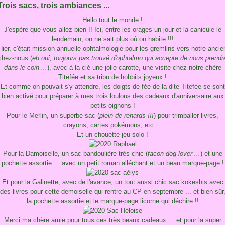
Trois sacs, trois ambiances ...
Hello tout le monde !
J'espère que vous allez bien !! Ici, entre les orages un jour et la canicule le
lendemain, on ne sait plus où on habite !!!
Hier, c'était mission annuelle ophtalmologie pour les gremlins vers notre ancie
chez-nous (
eh oui, toujours pas trouvé d'ophtalmo qui accepte de nous prendr
dans le coin ...
), avec à la clé une jolie carotte, une visite chez notre chère
Titefée et sa tribu de hobbits joyeux !
Et comme on pouvait s'y attendre, les doigts de fée de la dite Titefée se sont
bien activé pour préparer à mes trois loulous des cadeaux d'anniversaire aux
petits oignons !
Pour le Merlin, un superbe sac (
plein de renards !!!
) pour trimballer livres,
crayons, cartes pokémons, etc ...
Et un chouette jeu solo !
Pour la Damoiselle, un sac bandoulière très chic (
façon dog-lover ...
) et une
pochette assortie ... avec un petit roman alléchant et un beau marque-page !
Et pour la Galinette, avec de l'avance, un tout aussi chic sac kokeshis avec
des livres pour cette demoiselle qui rentre au CP en septembre ... et bien sûr
la pochette assortie et le marque-page licorne qui déchire !!
Merci ma chère amie pour tous ces très beaux cadeaux ... et pour la super