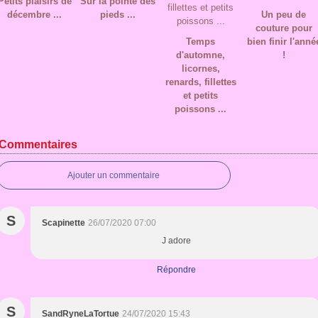
Petits plaisirs de
Sur la pointe des
décembre ...
pieds ...
Un peu de
couture pour
Temps
bien finir l'anné
d'automne,
!
licornes,
renards, fillettes
et petits
poissons ...
Commentaires
Ajouter un commentaire
S
Scapinette
26/07/2020 07:00
J adore
Répondre
S
SandRyneLaTortue
24/07/2020 15:43