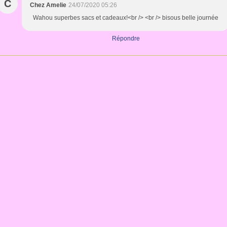
C
Chez Amelie
24/07/2020 05:26
Wahou superbes sacs et cadeaux!<br /> <br /> bisous belle journée
Répondre