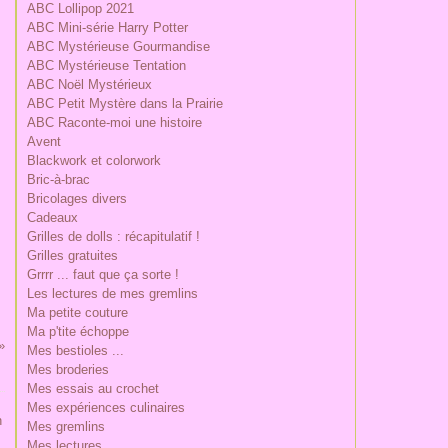
ABC Lollipop 2021
ABC Mini-série Harry Potter
ABC Mystérieuse Gourmandise
ABC Mystérieuse Tentation
ABC Noël Mystérieux
ABC Petit Mystère dans la Prairie
ABC Raconte-moi une histoire
Avent
Blackwork et colorwork
Bric-à-brac
Bricolages divers
Cadeaux
Grilles de dolls : récapitulatif !
Grilles gratuites
Grrrr ... faut que ça sorte !
Les lectures de mes gremlins
Ma petite couture
Ma p'tite échoppe
Mes bestioles ...
Mes broderies
Mes essais au crochet
Mes expériences culinaires
Mes gremlins
Mes lectures