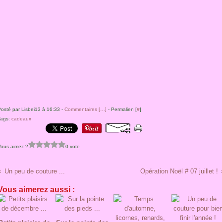
osté par Lisbei13 à 16:33 -
Commentaires [
…
]
- Permalien [
#
]
Tags:
cadeaux
Vous aimez ?
0 vote
Un peu de couture ...
Opération Noël # 07 juillet !
Vous aimerez aussi :