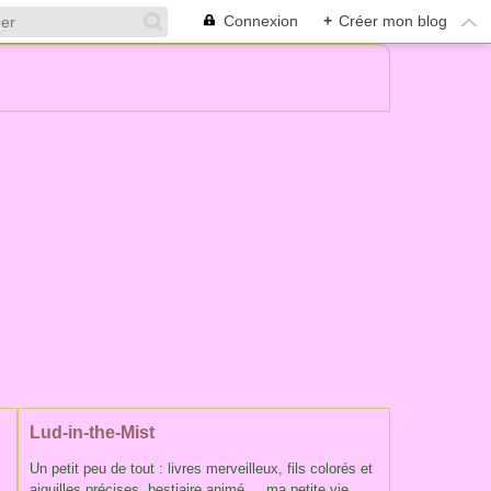
Connexion
+
Créer mon blog
Lud-in-the-Mist
Un petit peu de tout : livres merveilleux, fils colorés et
aiguilles précises, bestiaire animé ... ma petite vie,