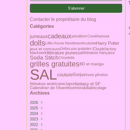
Contacter le propriétaire du blog
Catégories
cadeaux
jumeaux
humour
ados
Bent Creek
dolls
Harry Potter
Little House Needlework
cuisine
jeux et concours
Cloudsfactory
Grilles pas gratuites !
blackwork
littérature jeunesse
littérature française
Soda Stitch
Chrystelle
grilles gratuites
BD et manga
SAL
couture
Gorjuss
vos photos
littérature américaine
Japon
fantasy et SF
Calendrier de l'Avent
mirabilia
bricolage
Noël
Archives
2026
2025
Février
(1)
2024
Mai
(1)
2023
Avril
Avril
(1)
(1)
2022
Mars
Mars
Décembre
(4)
(3)
(3)