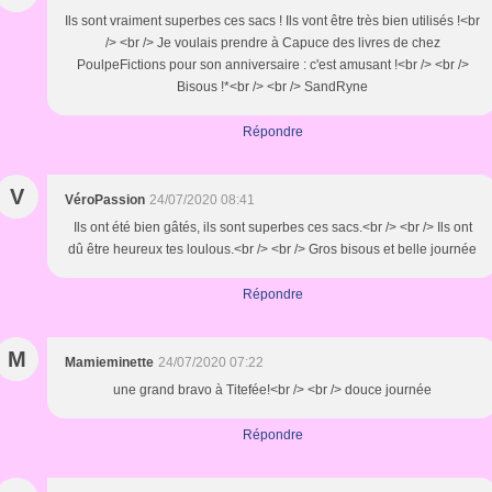
Ils sont vraiment superbes ces sacs ! Ils vont être très bien utilisés !<br
/> <br /> Je voulais prendre à Capuce des livres de chez
PoulpeFictions pour son anniversaire : c'est amusant !<br /> <br />
Bisous !*<br /> <br /> SandRyne
Répondre
V
VéroPassion
24/07/2020 08:41
Ils ont été bien gâtés, ils sont superbes ces sacs.<br /> <br /> Ils ont
dû être heureux tes loulous.<br /> <br /> Gros bisous et belle journée
Répondre
M
Mamieminette
24/07/2020 07:22
une grand bravo à Titefée!<br /> <br /> douce journée
Répondre