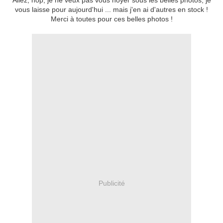
Allez, hop, je ne veux pas vous noyer sous les belles photos, je
vous laisse pour aujourd'hui ... mais j'en ai d'autres en stock !
Merci à toutes pour ces belles photos !
Publicité