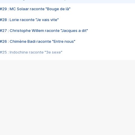
#29 : MC Solaar raconte "Bouge de là"
28 : Lorie raconte "Je vais vite"
#27 : Christophe Willem raconte "Jacques a dit"
#26 : Chimène Badi raconte "Entre nous"
#25 : Indochine raconte "3e sexe"
#24 : Zaho raconte "C'est chelou"
#23 : Patrick Bruel raconte "Au café des délices"
#22 : Kyo raconte "Le chemin"
#21 : Nolwenn Leroy raconte "Cassé"
#20 : Patrick Hernandez raconte "Born to be alive"
#19 : Lorie raconte "Près de moi"
#18 : Michael Jones raconte "A nos actes manqués" (avec Jean-Jacque