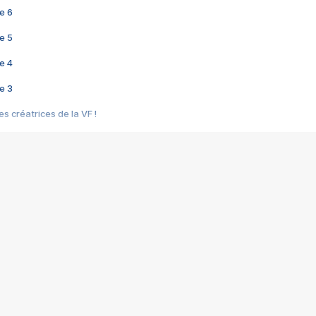
e 6
e 5
e 4
e 3
s créatrices de la VF !
e 2
e 1
e Mektoub My Love arrive enfin ! Rencontre avec Shaïn Boumedine et Sal
i : après Toni en famille
elle réalise le bouleversant Dites lui que je l'aime
ais ! Rencontre autour de Vie privée de Rebecca Zlotowski
 de Marguerite, Grave... Rencontre avec Ella Rumpf