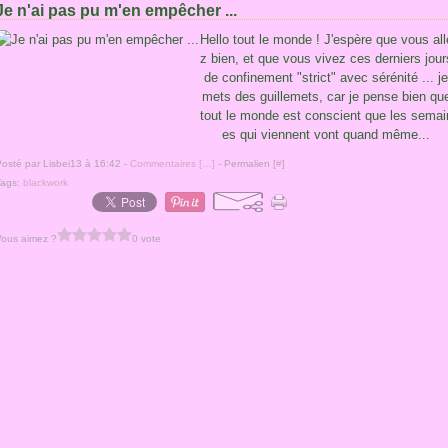
Je n'ai pas pu m'en empêcher ...
Hello tout le monde ! J'espère que vous all
z bien, et que vous vivez ces derniers jour
de confinement "strict" avec sérénité ... je
mets des guillemets, car je pense bien qu
tout le monde est conscient que les semai
es qui viennent vont quand même...
osté par Lisbei13 à 16:42 -
Commentaires [
…
]
- Permalien [
#
]
Tags:
blackwork
Vous aimez ?
0 vote