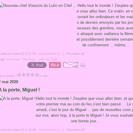
Hello tout le monde ! J'espère q
e vous allez bien. Ce matin, en r
uvrant les ordinateurs et les mai
s de devoirs envoyés par les pro
esseurs des gremlins, nous avo
s attaqué avec vaillance la 8èm
et possiblement dernière semain
de confinement ... même...
osté par Lisbei13 à 17:28 -
Commentaires [
…
]
- Permalien [
#
]
Tags:
Sylvanian
,
bricolage
,
Lutin en Chef
Vous aimez ?
0 vote
2 mai 2020
A la porte, Miguel !
Hello tout le monde ! J'espère que vous allez bien, et qu
votre premier mai au coin du feu s'est bien passé ... Le 
amedi, c'est le jour du Miguel ... pas de nouvelles croix 
our moi, alors hop, à la porte le Miguel ! Je vous souhait
une bonne jour...
osté par Lisbei13 à 16:48 -
Commentaires [
…
]
- Permalien [
#
]