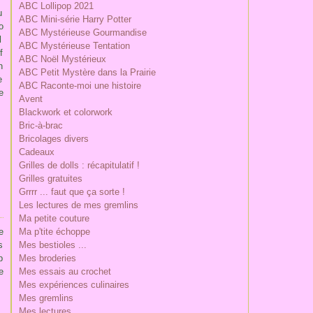
ABC Lollipop 2021
u
ABC Mini-série Harry Potter
o
ABC Mystérieuse Gourmandise
l
ABC Mystérieuse Tentation
f
ABC Noël Mystérieux
n
ABC Petit Mystère dans la Prairie
e
ABC Raconte-moi une histoire
e
Avent
Blackwork et colorwork
Bric-à-brac
Bricolages divers
Cadeaux
Grilles de dolls : récapitulatif !
Grilles gratuites
Grrrr ... faut que ça sorte !
Les lectures de mes gremlins
Ma petite couture
e
Ma p'tite échoppe
s
Mes bestioles ...
p
Mes broderies
e
Mes essais au crochet
Mes expériences culinaires
Mes gremlins
Mes lectures