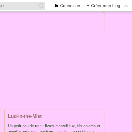
Connexion
+
Créer mon blog
Lud-in-the-Mist
Un petit peu de tout : livres merveilleux, fils colorés et
aiguilles précises, bestiaire animé ... ma petite vie,