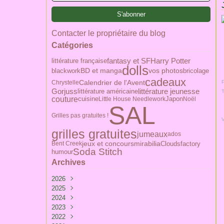
Contacter le propriétaire du blog
Catégories
Harry Potter
littérature française
fantasy et SF
dolls
BD et manga
blackwork
vos photos
bricolage
cadeaux
Calendrier de l'Avent
Chrystelle
P
Gorjuss
littérature américaine
littérature jeunesse
couture
Japon
cuisine
Little House Needlework
Noël
SAL
Grilles pas gratuites !
grilles gratuites
jumeaux
ados
jeux et concours
mirabilia
Cloudsfactory
Bent Creek
Soda Stitch
humour
Archives
2026
2025
Février
(1)
2024
Mai
(1)
2023
Avril
Avril
(1)
(1)
2022
Mars
Mars
Décembre
(4)
(3)
(3)