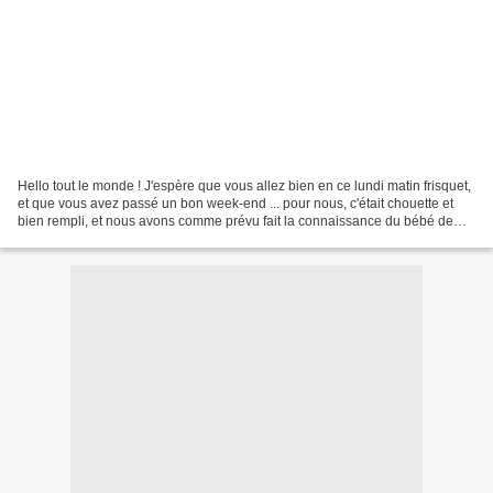
Hello tout le monde ! J'espère que vous allez bien en ce lundi matin frisquet,
et que vous avez passé un bon week-end ... pour nous, c'était chouette et
bien rempli, et nous avons comme prévu fait la connaissance du bébé de
mon amie ... mais je vous raconterai...