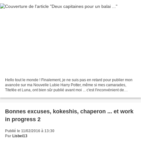
Hello tout le monde ! Finalement, je ne suis pas en retard pour publier mon
avancée sur ma Nouvelle Lubie Harry Potter, même si mes camarades,
Titefée et Luna, ont bien sûr publié avant moi ... c'est l'inconvénient de
broder en compagnie de deux sorcières...
Bonnes excuses, kokeshis, chaperon ... et work
in progress 2
Publié le 11/02/2016 à 13:30
Par
Lisbei13