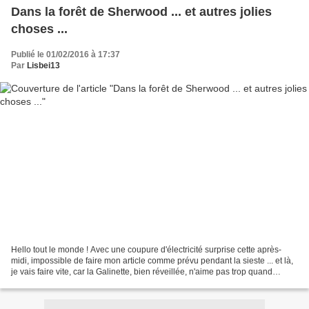
Dans la forêt de Sherwood ... et autres jolies
choses ...
Publié le 01/02/2016 à 17:37
Par
Lisbei13
Hello tout le monde ! Avec une coupure d'électricité surprise cette après-
midi, impossible de faire mon article comme prévu pendant la sieste ... et là,
je vais faire vite, car la Galinette, bien réveillée, n'aime pas trop quand
Maman passe du temps sur...