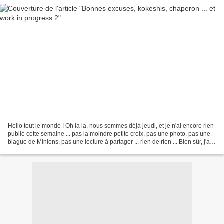
Hello tout le monde ! Oh la la, nous sommes déjà jeudi, et je n'ai encore rien
publié cette semaine ... pas la moindre petite croix, pas une photo, pas une
blague de Minions, pas une lecture à partager ... rien de rien ... Bien sûr, j'ai
un joli stock...