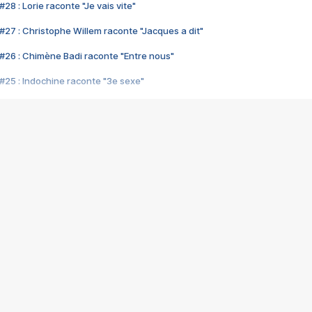
28 : Lorie raconte "Je vais vite"
#27 : Christophe Willem raconte "Jacques a dit"
#26 : Chimène Badi raconte "Entre nous"
#25 : Indochine raconte "3e sexe"
#24 : Zaho raconte "C'est chelou"
#23 : Patrick Bruel raconte "Au café des délices"
#22 : Kyo raconte "Le chemin"
#21 : Nolwenn Leroy raconte "Cassé"
#20 : Patrick Hernandez raconte "Born to be alive"
#19 : Lorie raconte "Près de moi"
#18 : Michael Jones raconte "A nos actes manqués" (avec Jean-Jacque
#17 : Khaled raconte "Aïcha"
#16 : Corneille raconte "Parce qu'on vient de loin"