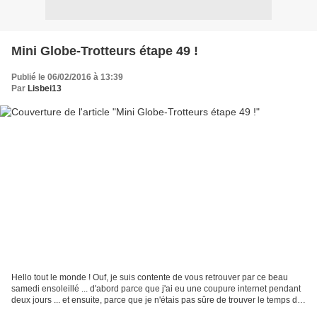
Mini Globe-Trotteurs étape 49 !
Publié le 06/02/2016 à 13:39
Par
Lisbei13
Hello tout le monde ! Ouf, je suis contente de vous retrouver par ce beau
samedi ensoleillé ... d'abord parce que j'ai eu une coupure internet pendant
deux jours ... et ensuite, parce que je n'étais pas sûre de trouver le temps de
finir mon petit Egyptien...