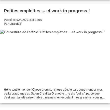
Petites emplettes ... et work in progress !
Publié le 02/02/2016 à 11:07
Par
Lisbei13
Hello tout le monde ! Chose promise, chose dûe, je vais vous montrer mes
petits craquages au Salon Creativa Grenoble ... je dis "petits", parce que
c'est vrai, j'ai été raisonnable .. même si en écoutant mes gremlins, vous ne
le croiriez pas ... Parce...