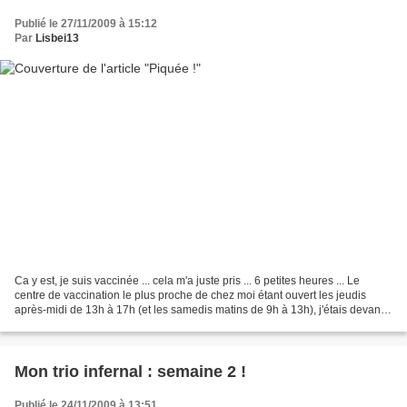
Publié le 27/11/2009 à 15:12
Par
Lisbei13
Ca y est, je suis vaccinée ... cela m'a juste pris ... 6 petites heures ... Le
centre de vaccination le plus proche de chez moi étant ouvert les jeudis
après-midi de 13h à 17h (et les samedis matins de 9h à 13h), j'étais devant
la porte à 13h05 ... en...
Mon trio infernal : semaine 2 !
Publié le 24/11/2009 à 13:51