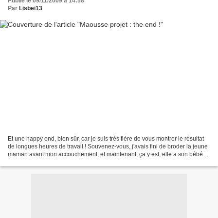
Publié le 09/11/2009 à 14:58
Par
Lisbei13
Et une happy end, bien sûr, car je suis très fière de vous montrer le résultat
de longues heures de travail ! Souvenez-vous, j'avais fini de broder la jeune
maman avant mon accouchement, et maintenant, ça y est, elle a son bébé
dans les bras ! Je trouve...