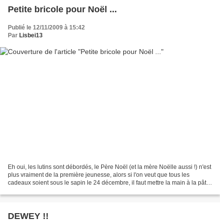
Petite bricole pour Noël ...
Publié le 12/11/2009 à 15:42
Par
Lisbei13
Eh oui, les lutins sont débordés, le Père Noël (et la mère Noëlle aussi !) n'est
plus vraiment de la première jeunesse, alors si l'on veut que tous les
cadeaux soient sous le sapin le 24 décembre, il faut mettre la main à la pâte
! Un premier petit cadeau...
DEWEY !!