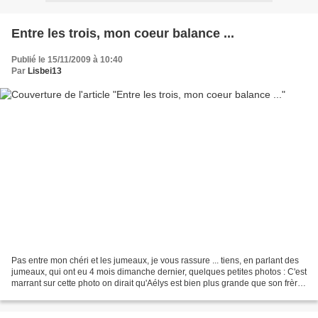
Entre les trois, mon coeur balance ...
Publié le 15/11/2009 à 10:40
Par
Lisbei13
Pas entre mon chéri et les jumeaux, je vous rassure ... tiens, en parlant des
jumeaux, qui ont eu 4 mois dimanche dernier, quelques petites photos : C'est
marrant sur cette photo on dirait qu'Aélys est bien plus grande que son frère
... elle est plus...