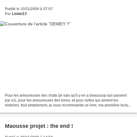
Publié le 10/11/2009 à 07:07
Par
Lisbei13
Pour les amoureuses des chats (je sais qu'il y en a beaucoup qui passent
par ici), pour les amoureuses des livres, et pour celles qui aiment les
histoires, tout simplement, je vous recommande ce livre, ma première lecture
(hors livres sur l'élevage de...
Maousse projet : the end !