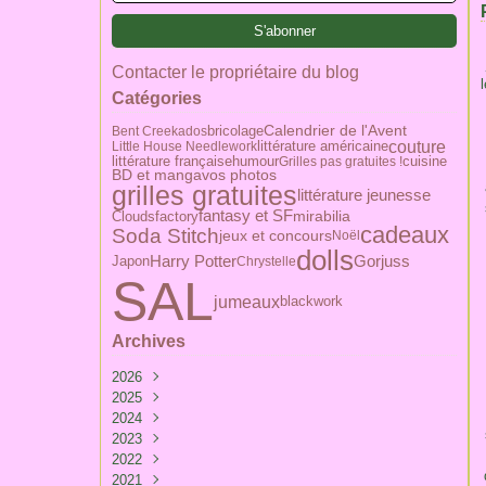
Contacter le propriétaire du blog
Catégories
Calendrier de l'Avent
bricolage
Bent Creek
ados
couture
littérature américaine
Little House Needlework
littérature française
humour
Grilles pas gratuites !
cuisine
BD et manga
vos photos
grilles gratuites
littérature jeunesse
fantasy et SF
Cloudsfactory
mirabilia
cadeaux
Soda Stitch
jeux et concours
Noël
dolls
Harry Potter
Japon
Gorjuss
Chrystelle
SAL
jumeaux
blackwork
Archives
2026
2025
Février
(1)
2024
Mai
(1)
2023
Avril
Avril
(1)
(1)
2022
Mars
Mars
Décembre
(4)
(3)
(3)
2021
Janvier
Février
Novembre
Décembre
(3)
(4)
(1)
(2)