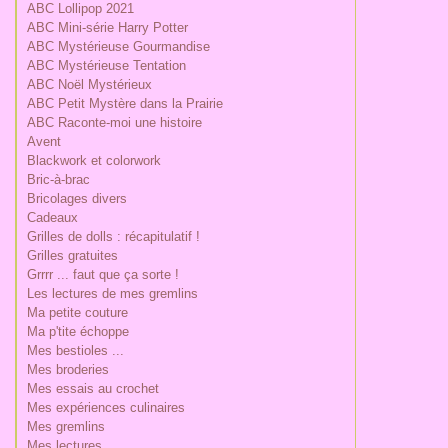
ABC Lollipop 2021
ABC Mini-série Harry Potter
ABC Mystérieuse Gourmandise
ABC Mystérieuse Tentation
ABC Noël Mystérieux
ABC Petit Mystère dans la Prairie
ABC Raconte-moi une histoire
Avent
Blackwork et colorwork
Bric-à-brac
Bricolages divers
Cadeaux
Grilles de dolls : récapitulatif !
Grilles gratuites
Grrrr ... faut que ça sorte !
Les lectures de mes gremlins
Ma petite couture
Ma p'tite échoppe
Mes bestioles ...
Mes broderies
Mes essais au crochet
Mes expériences culinaires
Mes gremlins
Mes lectures