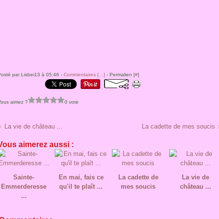
osté par Lisbei13 à 05:46 -
Commentaires [
…
]
- Permalien [
#
]
Vous aimez ?
0 vote
La vie de château ...
La cadette de mes soucis
Vous aimerez aussi :
Sainte-
En mai, fais ce
La cadette de
La vie de
Emmerderesse
qu'il te plaît ...
mes soucis
château ...
...