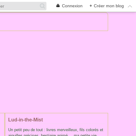
Connexion
+
Créer mon blog
Lud-in-the-Mist
Un petit peu de tout : livres merveilleux, fils colorés et
aiguilles précises, bestiaire animé ... ma petite vie,