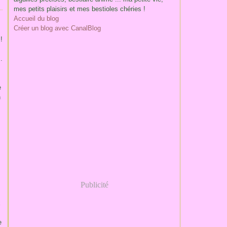
mes petits plaisirs et mes bestioles chéries !
Accueil du blog
Créer un blog avec CanalBlog
!
.
e
n
Publicité
x
e