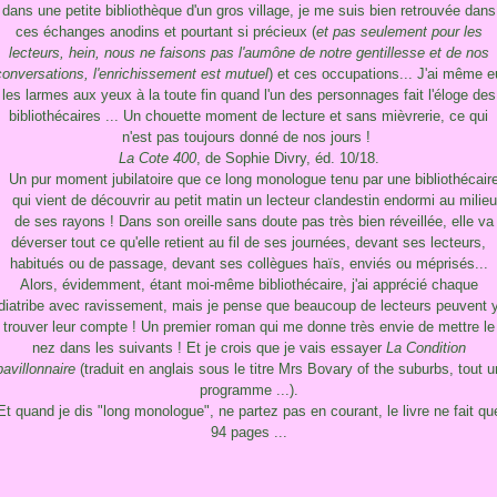
dans une petite bibliothèque d'un gros village, je me suis bien retrouvée dans
ces échanges anodins et pourtant si précieux (
et pas seulement pour les
lecteurs, hein, nous ne faisons pas l'aumône de notre gentillesse et de nos
conversations, l'enrichissement est mutuel
) et ces occupations... J'ai même e
les larmes aux yeux à la toute fin quand l'un des personnages fait l'éloge des
bibliothécaires ... Un chouette moment de lecture et sans mièvrerie, ce qui
n'est pas toujours donné de nos jours !
La Cote 400
, de Sophie Divry, éd. 10/18.
Un pur moment jubilatoire que ce long monologue tenu par une bibliothécair
qui vient de découvrir au petit matin un lecteur clandestin endormi au milieu
de ses rayons ! Dans son oreille sans doute pas très bien réveillée, elle va
déverser tout ce qu'elle retient au fil de ses journées, devant ses lecteurs,
habitués ou de passage, devant ses collègues haïs, enviés ou méprisés...
Alors, évidemment, étant moi-même bibliothécaire, j'ai apprécié chaque
diatribe avec ravissement, mais je pense que beaucoup de lecteurs peuvent 
trouver leur compte ! Un premier roman qui me donne très envie de mettre le
nez dans les suivants ! Et je crois que je vais essayer
La Condition
pavillonnaire
(traduit en anglais sous le titre Mrs Bovary of the suburbs, tout u
programme ...).
Et quand je dis "long monologue", ne partez pas en courant, le livre ne fait qu
94 pages ...