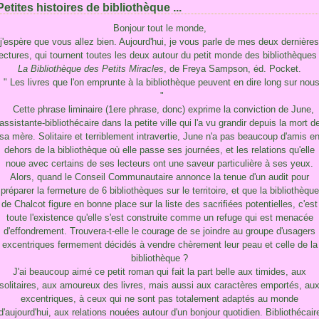
Petites histoires de bibliothèque ...
Bonjour tout le monde,
j'espère que vous allez bien. Aujourd'hui, je vous parle de mes deux dernières
lectures, qui tournent toutes les deux autour du petit monde des bibliothèques 
La Bibliothèque des Petits Miracles
, de Freya Sampson, éd. Pocket.
" Les livres que l'on emprunte à la bibliothèque peuvent en dire long sur nous
"
Cette phrase liminaire (1ere phrase, donc) exprime la conviction de June,
assistante-bibliothécaire dans la petite ville qui l'a vu grandir depuis la mort d
sa mère. Solitaire et terriblement intravertie, June n'a pas beaucoup d'amis e
dehors de la bibliothèque où elle passe ses journées, et les relations qu'elle
noue avec certains de ses lecteurs ont une saveur particulière à ses yeux.
Alors, quand le Conseil Communautaire annonce la tenue d'un audit pour
préparer la fermeture de 6 bibliothèques sur le territoire, et que la bibliothèque
de Chalcot figure en bonne place sur la liste des sacrifiées potentielles, c'est
toute l'existence qu'elle s'est construite comme un refuge qui est menacée
d'effondrement. Trouvera-t-elle le courage de se joindre au groupe d'usagers
excentriques fermement décidés à vendre chèrement leur peau et celle de la
bibliothèque ?
J'ai beaucoup aimé ce petit roman qui fait la part belle aux timides, aux
solitaires, aux amoureux des livres, mais aussi aux caractères emportés, au
excentriques, à ceux qui ne sont pas totalement adaptés au monde
d'aujourd'hui, aux relations nouées autour d'un bonjour quotidien. Bibliothécair